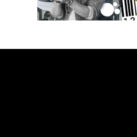
SON LOS NFT?￼