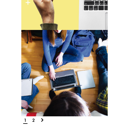
TU
S”
DO
AR
1
2