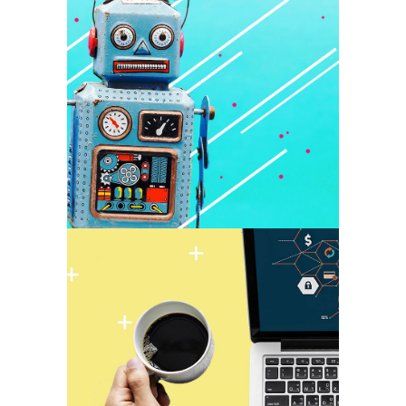
 TU
AL,
EL